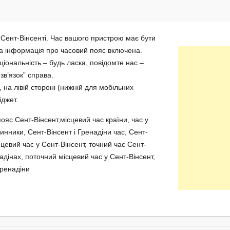
 Сент-Вінсенті. Час вашого пристрою має бути
а інформація про часовий пояс включена.
іональність – будь ласка, повідомте нас –
в’язок” справа.
 на лівій стороні (нижній для мобільних
іджет.
пояс Сент-Вінсент,місцевий час країни, час у
инники, Сент-Вінсент і Гренадіни час, Сент-
сцевий час у Сент-Вінсент, точний час Сент-
надінах, поточний місцевий час у Сент-Вінсент,
Гренадіни