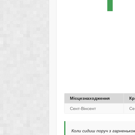
Місцезнаходження
Кр
Сент-Вінсент
Се
Коли сидиш поруч з гарненькою