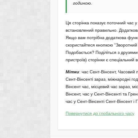
годиною.
Ця сторінка показує поточний час у
встановлений правильно. Додатков
Якщо вам потрібна додаткова функц
скористайтеся кнопкою “Зворотний з
Подобається? Поділіться з друзями,
пристроїв) сторінки є спеціальний в
Мітки
: час Сент-Вінсент, Часовий 
Сент-Вінсенті зараз, міжнародні год
Вінсент час, місцевий час зараз, мі
Вінсент, час у Сент-Вінсенті та Гре
час у Сент-Вінсенті Сент-Вінсент і 
Повернутися до глобального часу