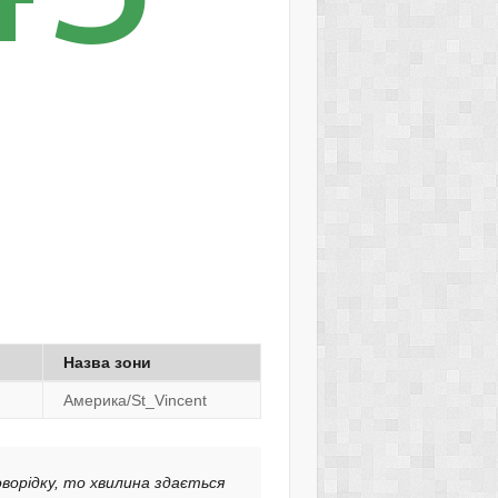
Назва зони
Америка/St_Vincent
оворідку, то хвилина здається