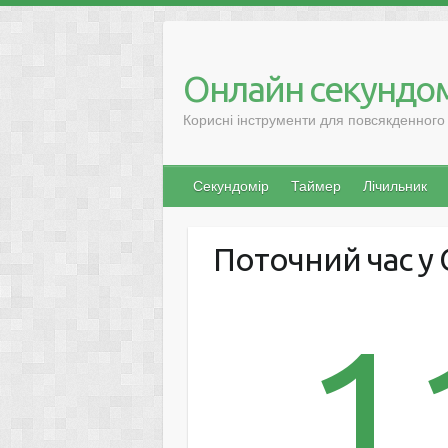
Онлайн секундом
Корисні інструменти для повсякденного
Секундомір
Таймер
Лічильник
Поточний час у 
1