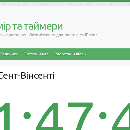
ір та таймери
 використання. Оптимізовано для Android та iPhone
Годинник
Світовий час
Зворотний відлік
Сент-Вінсенті
1:47: