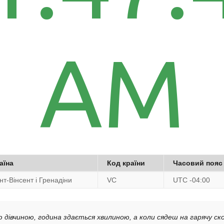
AM
аїна
Код країни
Часовий пояс
нт-Вінсент і Гренадіни
VC
UTC -04:00
 дівчиною, година здається хвилиною, а коли сядеш на гарячу ск