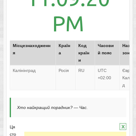
PM
Місцезнаходженн
Країн
Код
Часови
Назва
я
а
країн
й пояс
зони
и
Калінінград
Росія
RU
UTC
Європ
+02:00
Каліні
д
Хто найкращий порадник? — Час.
x
Ця
сто