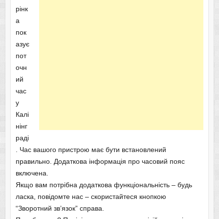
рінк
а
пок
азує
пот
очн
ий
час
у
Калі
нінг
раді
. Час вашого пристрою має бути встановлений
правильно. Додаткова інформація про часовий пояс
включена.
Якщо вам потрібна додаткова функціональність – будь
ласка, повідомте нас – скористайтеся кнопкою
“Зворотний зв’язок” справа.