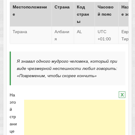
Местоположени
Страна
Код
Часово
Назва
е
стран
й пояс
е зон
ы
Тирана
Албани
AL
UTC
Европа
я
+01:00
Тиран
Я знавал одного мудрого человека, который при
виде чрезмерной неспешности любил говорить:
«Повременим, чтобы скорее кончить»
x
На
это
й
стр
ани
це