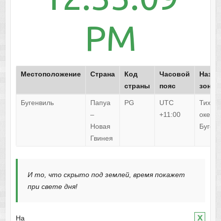
PM
Местоположение
Страна
Код
Часовой
Назва
страны
пояс
зоны
Бугенвиль
Папуа
PG
UTC
Тихий
–
+11:00
океан/
Новая
Буген
Гвинея
И то, что скрыто под землей, время покажет
при свете дня!
x
На