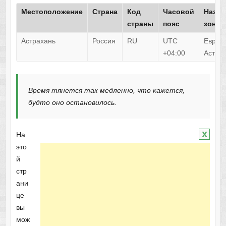
Местоположение
Страна
Код
Часовой
Назва
страны
пояс
зоны
Астрахань
Россия
RU
UTC
Европ
+04:00
Астра
Время тянется так медленно, что кажется,
будто оно остановилось.
x
На
это
й
стр
ани
це
вы
мож