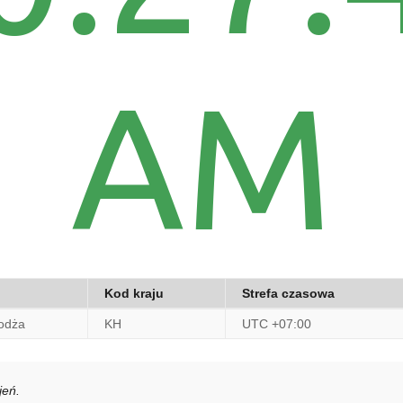
AM
Kod kraju
Strefa czasowa
odża
KH
UTC +07:00
jeń.