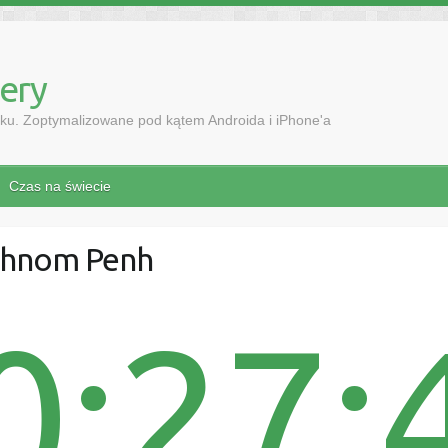
mery
ku. Zoptymalizowane pod kątem Androida i iPhone'a
Czas na świecie
 Phnom Penh
0:27: