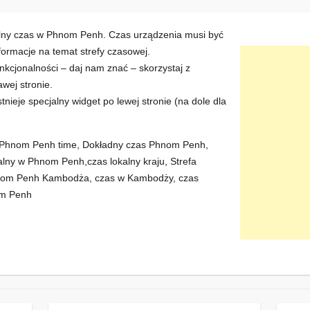
alny czas w Phnom Penh. Czas urządzenia musi być
ormacje na temat strefy czasowej.
kcjonalności – daj nam znać – skorzystaj z
wej stronie.
istnieje specjalny widget po lewej stronie (na dole dla
 Phnom Penh time, Dokładny czas Phnom Penh,
lny w Phnom Penh,czas lokalny kraju, Strefa
om Penh Kambodża, czas w Kambodży, czas
om Penh