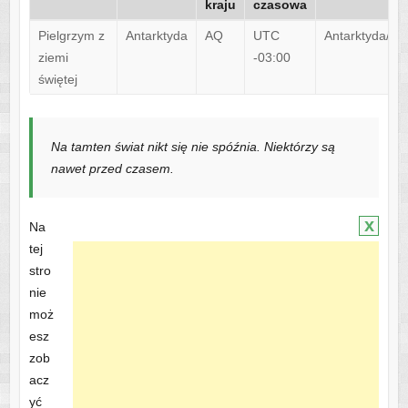
kraju
czasowa
Pielgrzym z
Antarktyda
AQ
UTC
Antarktyda/Pa
ziemi
-03:00
świętej
Na tamten świat nikt się nie spóźnia. Niektórzy są
nawet przed czasem.
x
Na
tej
stro
nie
moż
esz
zob
acz
yć