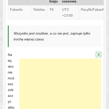
kraju
czasowa
Fakaofo
Tokelau
TK
UTC
Pacyfik/Fakaofo
+13:00
Wszystko jest możliwe, a co nie jest, zajmuje tylko
trochę więcej czasu.
x
Na
tej
stro
nie
moż
esz
zob
acz
yć
aktu