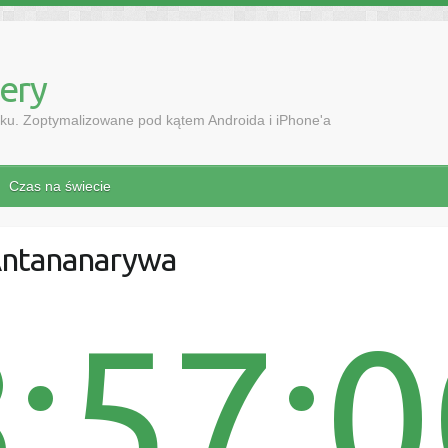
mery
ku. Zoptymalizowane pod kątem Androida i iPhone'a
Czas na świecie
Antananarywa
:57: